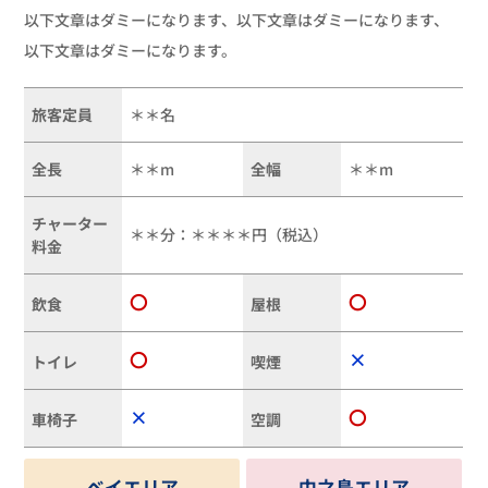
以下文章はダミーになります、以下文章はダミーになります、
以下文章はダミーになります。
旅客定員
＊＊名
全長
＊＊m
全幅
＊＊m
チャーター
＊＊分：＊＊＊＊円（税込）
料金
〇
〇
飲食
屋根
〇
×
トイレ
喫煙
×
〇
車椅子
空調
ベイエリア
中之島エリア